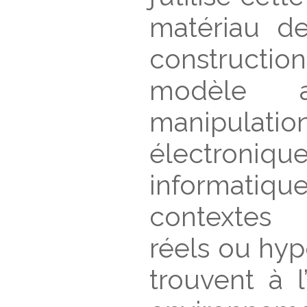
matériau d
constructi
modèle a
manipulatio
électr
informati
contextes 
réels ou hyp
trouvent à l