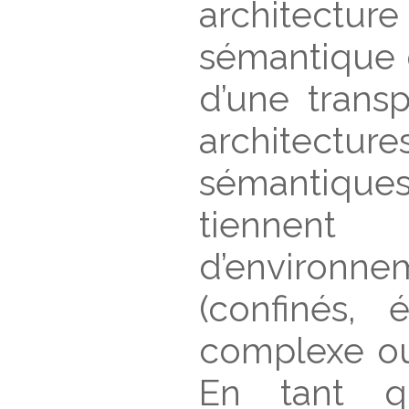
architectur
sémantique 
d’une trans
architecture
sémantique
tienne
d’environn
(confinés, 
complexe ou
En tant q