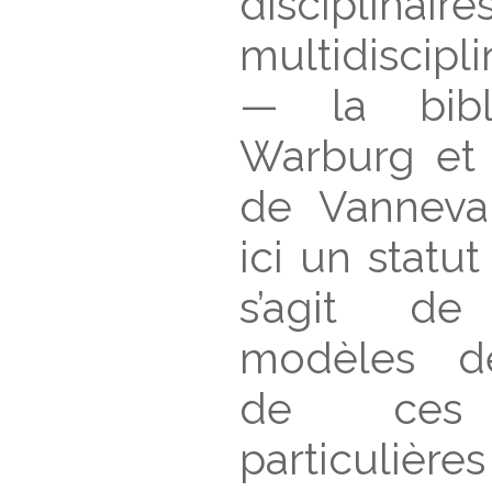
discipl
multidiscipl
— la bibl
Warburg et
de Vanneva
ici un statu
s’agit d
modèles de
de ces b
particuliè