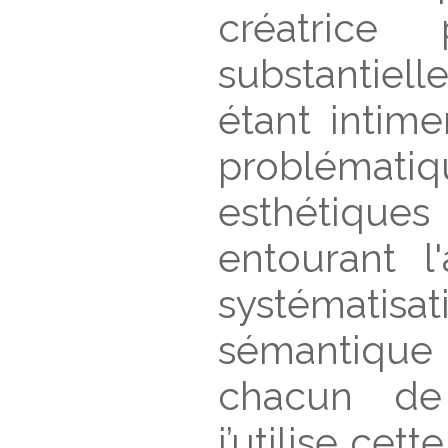
créatrice
substantiell
étant intim
problémati
esthétique
entourant l'
systématis
sémantique
chacun de
j’utilise ce